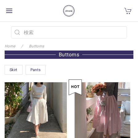
Home
Buttoms
Buttoms
Skirt
Pants