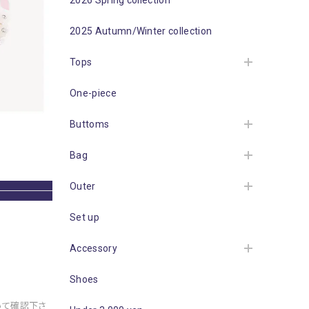
2026 Spring collection
2025 Autumn/Winter collection
Tops
One-piece
Buttoms
Bag
Outer
Set up
Accessory
Shoes
いて確認下さ