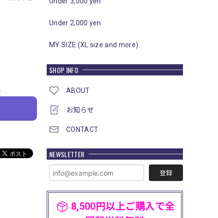
Under 3,000 yen
Under 2,000 yen
MY SIZE (XL size and more)
SHOP INFO
ABOUT
e
お知らせ
CONTACT
NEWSLETTER
登録
8,500円以上ご購入で全