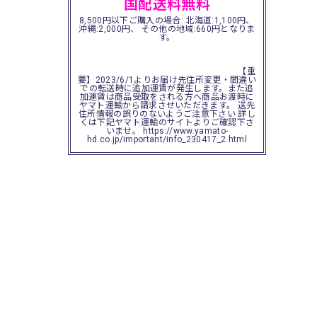
国配送料無料
8,500円以下ご購入の場合: 北海道:1,100円、
沖縄:2,000円、 その他の地域:660円となりま
す。
【重
要】2023/6/1よりお届け先住所変更・間違い
での転送時に追加運賃が発生します。また追
加運賃は商品受取をされる方へ商品お渡時に
ヤマト運輸から請求させいただきます。 送先
住所情報の誤りのないようご注意下さい 詳し
くは下記ヤマト運輸のサイトよりご確認下さ
いませ。 https://www.yamato-
hd.co.jp/important/info_230417_2.html