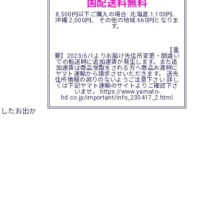
国配送料無料
8,500円以下ご購入の場合: 北海道:1,100円、
沖縄:2,000円、 その他の地域:660円となりま
す。
【重
要】2023/6/1よりお届け先住所変更・間違い
での転送時に追加運賃が発生します。また追
加運賃は商品受取をされる方へ商品お渡時に
ヤマト運輸から請求させいただきます。 送先
住所情報の誤りのないようご注意下さい 詳し
くは下記ヤマト運輸のサイトよりご確認下さ
いませ。 https://www.yamato-
hd.co.jp/important/info_230417_2.html
としたお出か