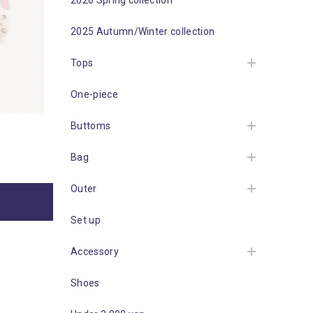
2026 Spring collection
2025 Autumn/Winter collection
Tops
One-piece
Buttoms
Bag
Outer
Set up
Accessory
Shoes