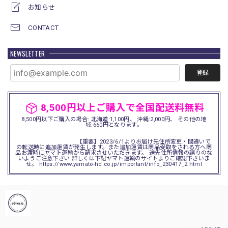
お知らせ
CONTACT
NEWSLETTER
登録
8,500円以上ご購入で全国配送料無料
8,500円以下ご購入の場合: 北海道:1,100円、 沖縄:2,000円、 その他の地
域:660円となります。
【重要】2023/6/1よりお届け先住所変更・間違いで
の転送時に追加運賃が発生します。また追加運賃は商品受取をされる方へ商
品お渡時にヤマト運輸から請求させいただきます。 送先住所情報の誤りのな
いようご注意下さい 詳しくは下記ヤマト運輸のサイトよりご確認下さいま
せ。 https://www.yamato-hd.co.jp/important/info_230417_2.html