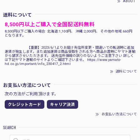
ABOUT
送料について
8,500円以上ご購入で全国配送料無料
8,500円以下ご購入の場合: 北海道:1,100円、 沖縄:2,000円、 その他の地域:660円
となります。
【重要】2023/6/1よりお届け先住所変更・間違いでの転送時に追加
運賃が発生します。また追加運賃は商品受取をされる方へ商品お渡時にヤマト運輸
から請求させいただきます。 送先住所情報の誤りのないようご注意下さい 詳しく
は下記ヤマト運輸のサイトよりご確認下さいませ。 https://www.yamato-
hd.co.jp/important/info_230417_2.html
送料について
お支払い方法について
次の方法がご利用頂けます。
クレジットカード
キャリア決済
お支払い方法について
SEARCH