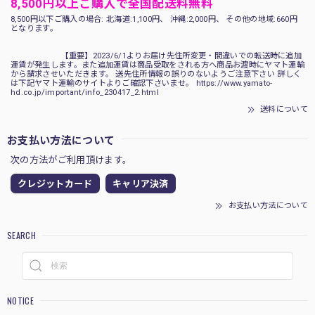
8,500円以上ご購入で全国配送料無料
8,500円以下ご購入の場合: 北海道:1,100円、 沖縄:2,000円、 その他の地域:660円
となります。
【重要】2023/6/1よりお届け先住所変更・間違いでの転送時に追加
運賃が発生します。また追加運賃は商品受取をされる方へ商品お渡時にヤマト運輸
から請求させいただきます。 送先住所情報の誤りのないようご注意下さい 詳しく
は下記ヤマト運輸のサイトよりご確認下さいませ。 https://www.yamato-
hd.co.jp/important/info_230417_2.html
送料について
お支払い方法について
次の方法がご利用頂けます。
クレジットカード
キャリア決済
お支払い方法について
SEARCH
NOTICE