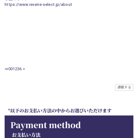
https://www.reverie-select.jp/about
<r001236 >
通報する