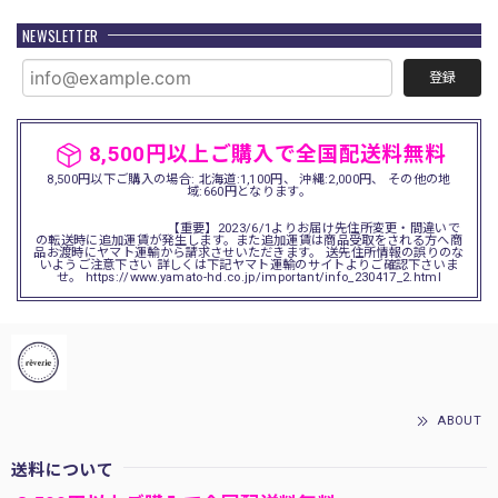
NEWSLETTER
登録
8,500円以上ご購入で全国配送料無料
8,500円以下ご購入の場合: 北海道:1,100円、 沖縄:2,000円、 その他の地
域:660円となります。
【重要】2023/6/1よりお届け先住所変更・間違いで
の転送時に追加運賃が発生します。また追加運賃は商品受取をされる方へ商
品お渡時にヤマト運輸から請求させいただきます。 送先住所情報の誤りのな
いようご注意下さい 詳しくは下記ヤマト運輸のサイトよりご確認下さいま
せ。 https://www.yamato-hd.co.jp/important/info_230417_2.html
ABOUT
送料について