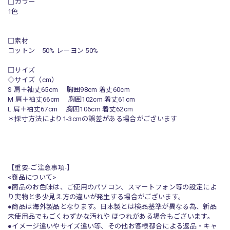
□カラー
1色
□素材
コットン 50% レーヨン 50%
□サイズ
◇サイズ（cm）
S 肩＋袖丈65cm 胸囲98cm 着丈60cm
M 肩＋袖丈66cm 胸囲102cm 着丈61cm
L 肩＋袖丈67cm 胸囲106cm 着丈62cm
＊採寸方法により1-3cmの誤差がある場合がございます
【重要-ご注意事項-】
<商品について>
●商品のお色味は、ご使用のパソコン、スマートフォン等の設定によ
り実物と多少見え方の違いが発生する場合がございます。
●商品は海外製品となります。日本製とは検品基準が異なる為、新品
未使用品でもごくわずかな汚れや ほつれがある場合もございます。
●イメージ違いやサイズ違い等、その他お客様都合による返品・キャ