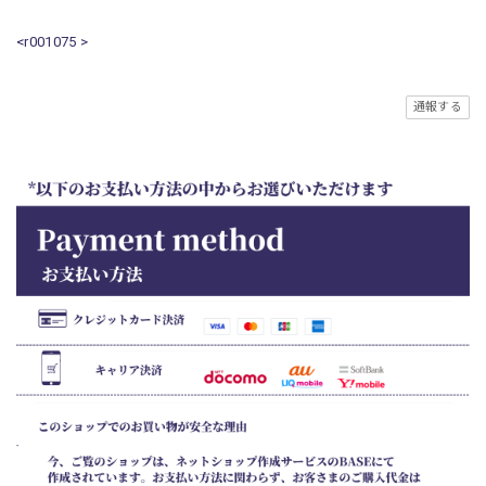
<r001075 >
通報する