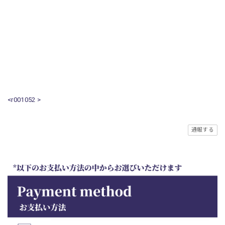
<r001052 >
通報する