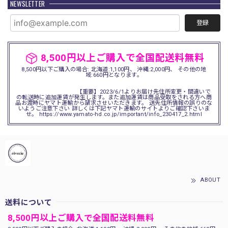
NEWSLETTER
登録
8,500円以上ご購入で全国配送料無料
8,500円以下ご購入の場合: 北海道:1,100円、 沖縄:2,000円、 その他の地
域:660円となります。
【重要】2023/6/1よりお届け先住所変更・間違いで
の転送時に追加運賃が発生します。また追加運賃は商品受取をされる方へ商
品お渡時にヤマト運輸から請求させいただきます。 送先住所情報の誤りのな
いようご注意下さい 詳しくは下記ヤマト運輸のサイトよりご確認下さいま
せ。 https://www.yamato-hd.co.jp/important/info_230417_2.html
ABOUT
送料について
8,500円以上ご購入で全国配送料無料