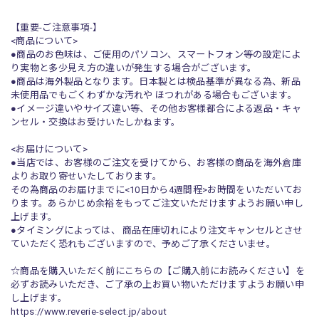
【重要-ご注意事項-】
<商品について>
●商品のお色味は、ご使用のパソコン、スマートフォン等の設定によ
り実物と多少見え方の違いが発生する場合がございます。
●商品は海外製品となります。日本製とは検品基準が異なる為、新品
未使用品でもごくわずかな汚れや ほつれがある場合もございます。
●イメージ違いやサイズ違い等、その他お客様都合による返品・キャ
ンセル・交換はお受けいたしかねます。
<お届けについて>
●当店では、お客様のご注文を受けてから、お客様の商品を海外倉庫
よりお取り寄せいたしております。
その為商品のお届けまでに<10日から4週間程>お時間をいただいてお
ります。あらかじめ余裕をもってご注文いただけますようお願い申し
上げます。
●タイミングによっては、 商品在庫切れにより注文キャンセルとさせ
ていただく恐れもございますので、予めご了承くださいませ。
☆商品を購入いただく前にこちらの【ご購入前にお読みください】を
必ずお読みいただき、ご了承の上お買い物いただけますようお願い申
し上げます。
https://www.reverie-select.jp/about