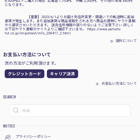
8,500円以下ご購入の場合: 北海道:1,100円、 沖縄:2,000円、 その他の地域:660円
となります。
【重要】2023/6/1よりお届け先住所変更・間違いでの転送時に追加
運賃が発生します。また追加運賃は商品受取をされる方へ商品お渡時にヤマト運輸
から請求させいただきます。 送先住所情報の誤りのないようご注意下さい 詳しく
は下記ヤマト運輸のサイトよりご確認下さいませ。 https://www.yamato-
hd.co.jp/important/info_230417_2.html
送料について
お支払い方法について
次の方法がご利用頂けます。
クレジットカード
キャリア決済
お支払い方法について
SEARCH
NOTICE
プライバシーポリシー