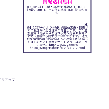
国配送料無料
8,500円以下ご購入の場合: 北海道:1,100円、
沖縄:2,000円、 その他の地域:660円となりま
す。
【重
要】2023/6/1よりお届け先住所変更・間違い
での転送時に追加運賃が発生します。また追
加運賃は商品受取をされる方へ商品お渡時に
ヤマト運輸から請求させいただきます。 送先
住所情報の誤りのないようご注意下さい 詳し
くは下記ヤマト運輸のサイトよりご確認下さ
いませ。 https://www.yamato-
hd.co.jp/important/info_230417_2.html
イルアップ