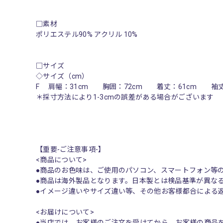
□素材
ポリエステル90% アクリル 10%
□サイズ
◇サイズ（cm）
F 肩幅：31cm 胸囲：72cm 着丈：61cm 袖
＊採寸方法により1-3cmの誤差がある場合がございます
【重要-ご注意事項-】
<商品について>
●商品のお色味は、ご使用のパソコン、スマートフォン等
●商品は海外製品となります。日本製とは検品基準が異な
●イメージ違いやサイズ違い等、その他お客様都合による
<お届けについて>
●当店では、お客様のご注文を受けてから、お客様の商品