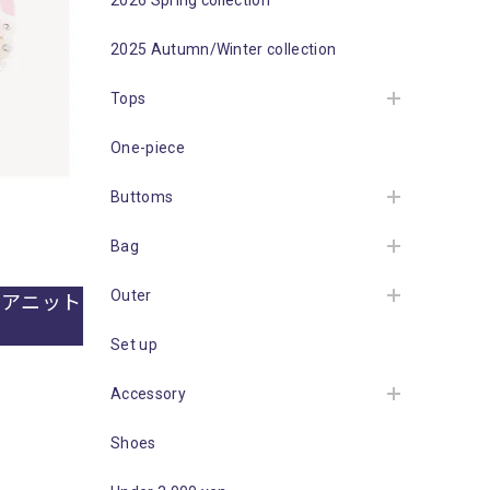
2026 Spring collection
2025 Autumn/Winter collection
Tops
One-piece
Buttoms
Bag
Outer
レアニット
Set up
Accessory
Shoes