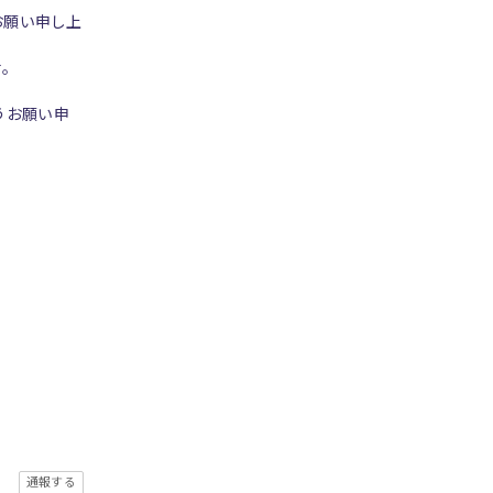
お願い申し上
せ。
うお願い申
通報する