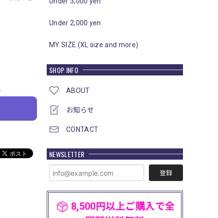
Under 3,000 yen
Under 2,000 yen
MY SIZE (XL size and more)
SHOP INFO
ABOUT
e
お知らせ
CONTACT
NEWSLETTER
登録
8,500円以上ご購入で全