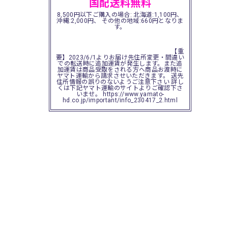
国配送料無料
8,500円以下ご購入の場合: 北海道:1,100円、
沖縄:2,000円、 その他の地域:660円となりま
す。
【重
要】2023/6/1よりお届け先住所変更・間違い
での転送時に追加運賃が発生します。また追
加運賃は商品受取をされる方へ商品お渡時に
ヤマト運輸から請求させいただきます。 送先
住所情報の誤りのないようご注意下さい 詳し
くは下記ヤマト運輸のサイトよりご確認下さ
いませ。 https://www.yamato-
hd.co.jp/important/info_230417_2.html