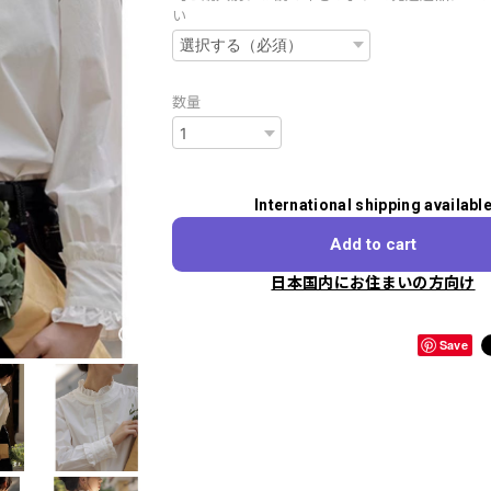
い
数量
International shipping availabl
Add to cart
日本国内にお住まいの方向け
Save