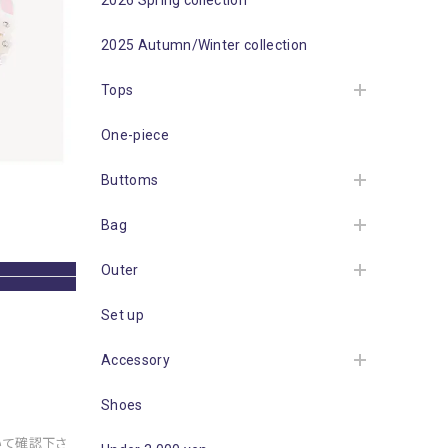
2026 Spring collection
2025 Autumn/Winter collection
Tops
One-piece
Buttoms
Bag
Outer
Set up
Accessory
Shoes
いて確認下さ