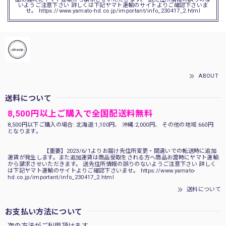
いようご注意下さい 詳しくは下記ヤマト運輸のサイトよりご確認下さいま
せ。 https://www.yamato-hd.co.jp/important/info_230417_2.html
ABOUT
送料について
8,500円以上ご購入で全国配送料無料
8,500円以下ご購入の場合: 北海道:1,100円、 沖縄:2,000円、 その他の地域:660円
となります。
【重要】2023/6/1よりお届け先住所変更・間違いでの転送時に追加
運賃が発生します。また追加運賃は商品受取をされる方へ商品お渡時にヤマト運輸
から請求させいただきます。 送先住所情報の誤りのないようご注意下さい 詳しく
は下記ヤマト運輸のサイトよりご確認下さいませ。 https://www.yamato-
hd.co.jp/important/info_230417_2.html
送料について
お支払い方法について
次の方法がご利用頂けます。