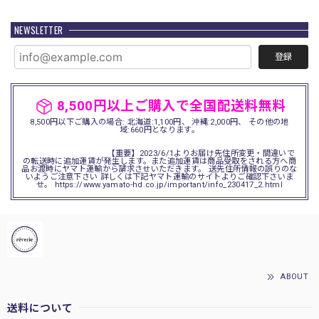
NEWSLETTER
登録
8,500円以上ご購入で全国配送料無料
8,500円以下ご購入の場合: 北海道:1,100円、 沖縄:2,000円、 その他の地
域:660円となります。
【重要】2023/6/1よりお届け先住所変更・間違いで
の転送時に追加運賃が発生します。また追加運賃は商品受取をされる方へ商
品お渡時にヤマト運輸から請求させいただきます。 送先住所情報の誤りのな
いようご注意下さい 詳しくは下記ヤマト運輸のサイトよりご確認下さいま
せ。 https://www.yamato-hd.co.jp/important/info_230417_2.html
ABOUT
送料について