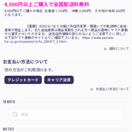
8,500円以上ご購入で全国配送料無料
8,500円以下ご購入の場合: 北海道:1,100円、 沖縄:2,000円、 その他の地域:660円
となります。
【重要】2023/6/1よりお届け先住所変更・間違いでの転送時に追加
運賃が発生します。また追加運賃は商品受取をされる方へ商品お渡時にヤマト運輸
から請求させいただきます。 送先住所情報の誤りのないようご注意下さい 詳しく
は下記ヤマト運輸のサイトよりご確認下さいませ。 https://www.yamato-
hd.co.jp/important/info_230417_2.html
送料について
お支払い方法について
次の方法がご利用頂けます。
クレジットカード
キャリア決済
お支払い方法について
SEARCH
NOTICE