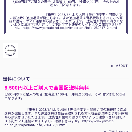
8,500円以下ご購入の場合: 北海道:1,100円、 沖縄:2,000円、 その他の地
域:660円となります。
【重要】2023/6/1よりお届け先住所変更・間違いで
の転送時に追加運賃が発生します。また追加運賃は商品受取をされる方へ商
品お渡時にヤマト運輸から請求させいただきます。 送先住所情報の誤りのな
いようご注意下さい 詳しくは下記ヤマト運輸のサイトよりご確認下さいま
せ。 https://www.yamato-hd.co.jp/important/info_230417_2.html
ABOUT
送料について
8,500円以上ご購入で全国配送料無料
8,500円以下ご購入の場合: 北海道:1,100円、 沖縄:2,000円、 その他の地域:660円
となります。
【重要】2023/6/1よりお届け先住所変更・間違いでの転送時に追加
運賃が発生します。また追加運賃は商品受取をされる方へ商品お渡時にヤマト運輸
から請求させいただきます。 送先住所情報の誤りのないようご注意下さい 詳しく
は下記ヤマト運輸のサイトよりご確認下さいませ。 https://www.yamato-
hd.co.jp/important/info_230417_2.html