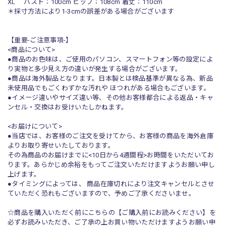
XL バスト：100cm ヒップ：108cm 着丈：110cm
＊採寸方法により1-3cmの誤差がある場合がございます
【重要-ご注意事項-】
<商品について>
●商品のお色味は、ご使用のパソコン、スマートフォン等の設定によ
り実物と多少見え方の違いが発生する場合がございます。
●商品は海外製品となります。日本製とは検品基準が異なる為、新品
未使用品でもごくわずかな汚れや ほつれがある場合もございます。
●イメージ違いやサイズ違い等、その他お客様都合による返品・キャ
ンセル・交換はお受けいたしかねます。
<お届けについて>
●当店では、お客様のご注文を受けてから、お客様の商品を海外倉庫
よりお取り寄せいたしております。
その為商品のお届けまでに<10日から4週間程>お時間をいただいてお
ります。あらかじめ余裕をもってご注文いただけますようお願い申し
上げます。
●タイミングによっては、 商品在庫切れにより注文キャンセルとさせ
ていただく恐れもございますので、予めご了承くださいませ。
☆商品を購入いただく前にこちらの【ご購入前にお読みください】を
必ずお読みいただき、ご了承の上お買い物いただけますようお願い申