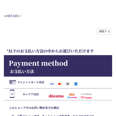
<r001245 >
通報する