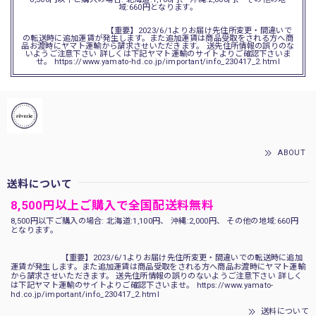
域:660円となります。
【重要】2023/6/1よりお届け先住所変更・間違いで
の転送時に追加運賃が発生します。また追加運賃は商品受取をされる方へ商
品お渡時にヤマト運輸から請求させいただきます。 送先住所情報の誤りのな
いようご注意下さい 詳しくは下記ヤマト運輸のサイトよりご確認下さいま
せ。 https://www.yamato-hd.co.jp/important/info_230417_2.html
ABOUT
送料について
8,500円以上ご購入で全国配送料無料
8,500円以下ご購入の場合: 北海道:1,100円、 沖縄:2,000円、 その他の地域:660円
となります。
【重要】2023/6/1よりお届け先住所変更・間違いでの転送時に追加
運賃が発生します。また追加運賃は商品受取をされる方へ商品お渡時にヤマト運輸
から請求させいただきます。 送先住所情報の誤りのないようご注意下さい 詳しく
は下記ヤマト運輸のサイトよりご確認下さいませ。 https://www.yamato-
hd.co.jp/important/info_230417_2.html
送料について