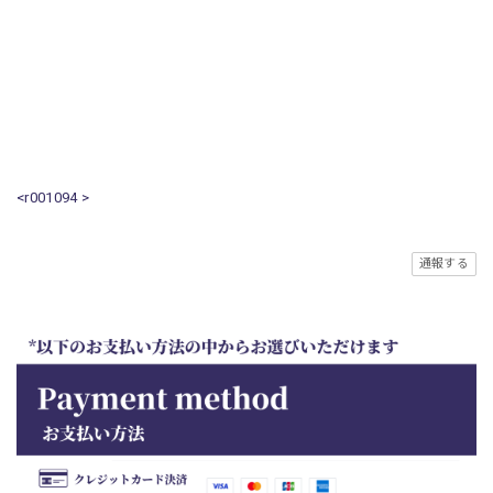
<r001094 >
通報する